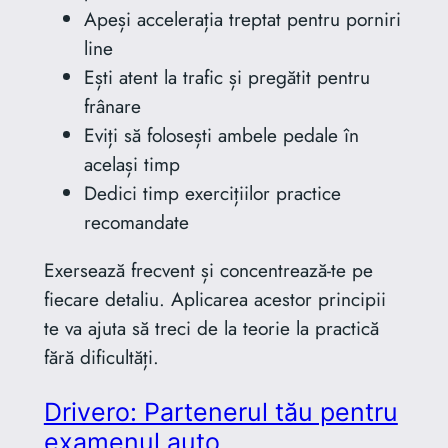
Apeși accelerația treptat pentru porniri
line
Ești atent la trafic și pregătit pentru
frânare
Eviți să folosești ambele pedale în
același timp
Dedici timp exercițiilor practice
recomandate
Exersează frecvent și concentrează-te pe
fiecare detaliu. Aplicarea acestor principii
te va ajuta să treci de la teorie la practică
fără dificultăți.
Drivero: Partenerul tău pentru
examenul auto