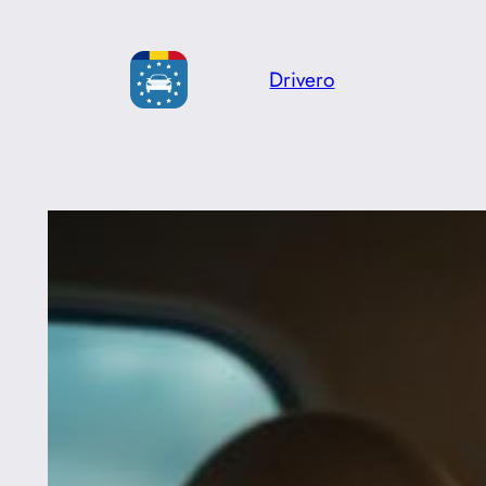
Sari
la
Drivero
conținut