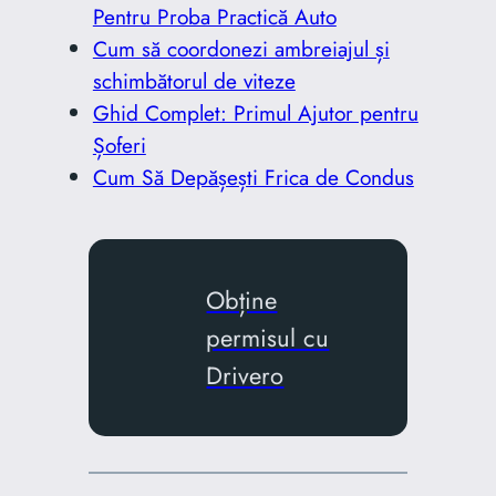
Pentru Proba Practică Auto
Cum să coordonezi ambreiajul și
schimbătorul de viteze
Ghid Complet: Primul Ajutor pentru
Șoferi
Cum Să Depășești Frica de Condus
Obține
permisul cu
Drivero