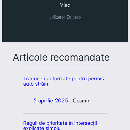
Vlad
utilizator Drivero
Articole recomandate
Traduceri autorizate pentru permis
auto străin
5 aprilie 2025
—
Cosmin
Reguli de prioritate în intersecții
explicate simplu