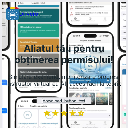
Sari
Drivero
la
conținut
Aliatul tău pentru
obținerea permisului!
Simulare examene, monitorizare progres,
instructor virtual cu AI, acces facil la teorie
[download_button_text]