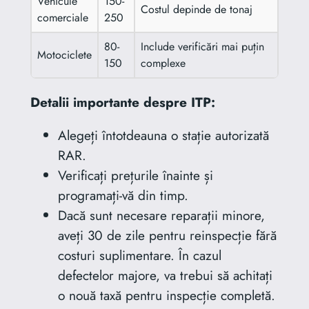
Vehicule
150-
Costul depinde de tonaj
comerciale
250
80-
Include verificări mai puțin
Motociclete
150
complexe
Detalii importante despre ITP:
Alegeți întotdeauna o stație autorizată
RAR.
Verificați prețurile înainte și
programați-vă din timp.
Dacă sunt necesare reparații minore,
aveți 30 de zile pentru reinspecție fără
costuri suplimentare. În cazul
defectelor majore, va trebui să achitați
o nouă taxă pentru inspecție completă.