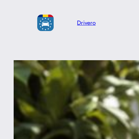
Sari
la
Drivero
conținut