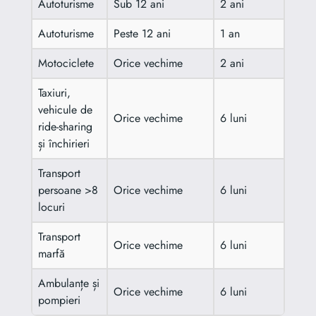
Autoturisme
Sub 12 ani
2 ani
Autoturisme
Peste 12 ani
1 an
Motociclete
Orice vechime
2 ani
Taxiuri,
vehicule de
Orice vechime
6 luni
ride-sharing
și închirieri
Transport
persoane >8
Orice vechime
6 luni
locuri
Transport
Orice vechime
6 luni
marfă
Ambulanțe și
Orice vechime
6 luni
pompieri