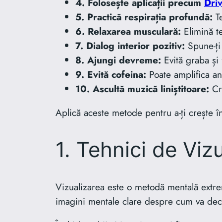
4. Folosește aplicații precum
Dri
5. Practică respirația profundă:
Te
6. Relaxarea musculară:
Elimină te
7. Dialog interior pozitiv:
Spune-ți
8. Ajungi devreme:
Evită graba și 
9. Evită cofeina:
Poate amplifica an
10. Ascultă muzică liniștitoare:
Cr
Aplică aceste metode pentru a-ți crește î
1. Tehnici de Viz
Vizualizarea este o metodă mentală extre
imagini mentale clare despre cum va decur