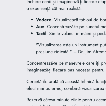
Închide ochii și imaginează-ți fiecare eta
o experiență cât mai realistă:
Vedere
: Vizualizează tabloul de bor
Auz
: Concentrează-te pe sunetul mot
Tactil
: Simte volanul în mâini și ped
"Vizualizarea este un instrument puter
presiune ridicată." – Dr. Jim Afrem
Concentrează-te pe manevrele care îți pro
imaginează-ți fiecare pas necesar pentru 
Cercetările arată că această tehnică func
efect mai puternic, combină vizualizarea c
Rezervă câteva minute zilnic pentru aceas