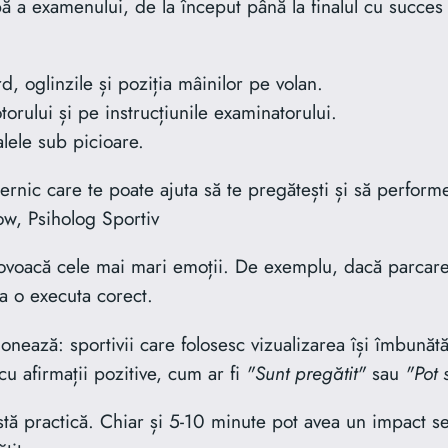
pă a examenului, de la început până la finalul cu succes 
d, oglinzile și poziția mâinilor pe volan.
orului și pe instrucțiunile examinatorului.
alele sub picioare.
nic care te poate ajuta să te pregătești și să performezi
ow, Psiholog Sportiv
voacă cele mai mari emoții. De exemplu, dacă parcarea la
a o executa corect.
ționează: sportivii care folosesc vizualizarea își îmbun
u afirmații pozitive, cum ar fi
"Sunt pregătit"
sau
"Pot 
tă practică. Chiar și 5-10 minute pot avea un impact s