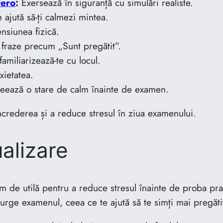
vero
:
Exersează în siguranță cu simulări realiste.
 ajută să-ți calmezi mintea.
nsiunea fizică.
 fraze precum „Sunt pregătit”.
familiarizează-te cu locul.
xietatea.
eează o stare de calm înainte de examen.
ncrederea și a reduce stresul în ziua examenului.
ualizare
m de utilă pentru a reduce stresul înainte de proba pra
ge examenul, ceea ce te ajută să te simți mai pregătit