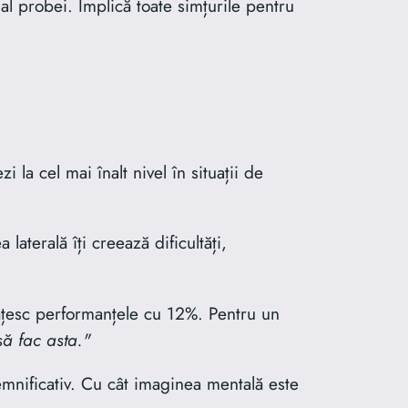
al probei. Implică toate simțurile pentru
 la cel mai înalt nivel în situații de
terală îți creează dificultăți,
ătățesc performanțele cu 12%. Pentru un
să fac asta."
emnificativ. Cu cât imaginea mentală este