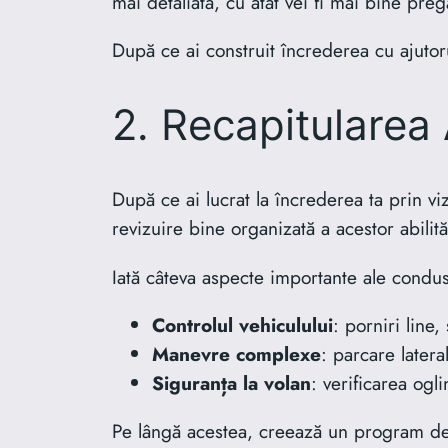
mai detaliată, cu atât vei fi mai bine pregă
După ce ai construit încrederea cu ajutorul
2. Recapitularea A
După ce ai lucrat la încrederea ta prin v
revizuire bine organizată a acestor abilită
Iată câteva aspecte importante ale condus
Controlul vehiculului
: porniri line
Manevre complexe
: parcare latera
Siguranța la volan
: verificarea ogl
Pe lângă acestea, creează un program de 