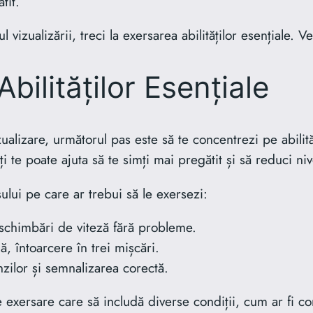
tit.
 vizualizării, treci la exersarea abilităților esențiale.
bilităților Esențiale
izualizare, următorul pas este să te concentrezi pe abil
ți te poate ajuta să te simți mai pregătit și să reduci niv
ului pe care ar trebui să le exersezi:
, schimbări de viteză fără probleme.
lă, întoarcere în trei mișcări.
inzilor și semnalizarea corectă.
exersare care să includă diverse condiții, cum ar fi co