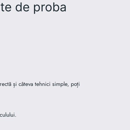
nte de proba
ctă și câteva tehnici simple, poți
culului.